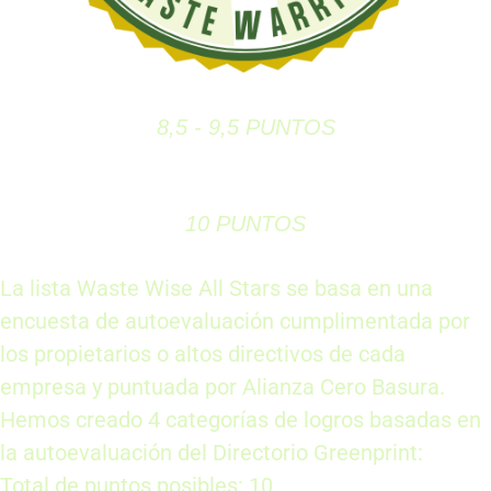
8,5 - 9,5 PUNTOS
10 PUNTOS
La lista Waste Wise All Stars se basa en una
encuesta de autoevaluación cumplimentada por
los propietarios o altos directivos de cada
empresa y puntuada por Alianza Cero Basura.
Hemos creado 4 categorías de logros basadas en
la autoevaluación del Directorio Greenprint:
Total de puntos posibles: 10