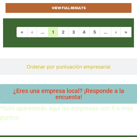
VIEW FULL RESULTS
«
‹
...
1
2
3
4
5
...
›
»
Ordenar por puntuación empresarial
¿Eres una empresa local? ¡Responde a la
encuesta!
*Sólo aparecerán aquí las empresas con 5 o más
puntos.