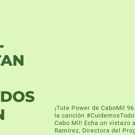
L
TAN
ODOS
¡Tute Power de CaboMil 96.3
N
la canción #CuidemosTodos
Cabo Mil! Echa un vistazo 
Ramírez, Directora del Pro