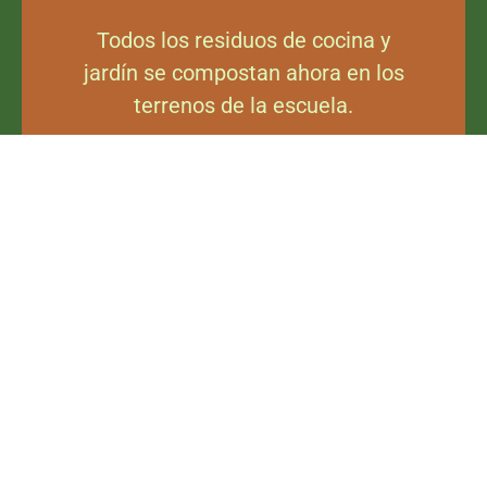
Todos los residuos de cocina y
jardín se compostan ahora en los
terrenos de la escuela.
El programa de cero residuos de la escuela ha
sido práctico y dinámico. Los alumnos han sido
parte integrante del análisis de residuos y del
desarrollo de la estrategia de residuos del
centro, y han creado y puesto en marcha la
campaña de información sobre residuos cero
del centro. Además del duro trabajo en la
escuela, los alumnos de Palapa han salido de
las aulas para visitar y ayudar a limpiar los