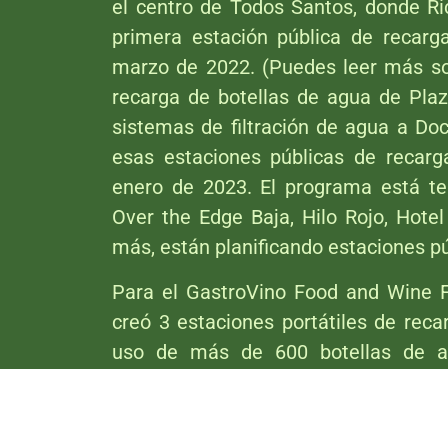
el centro de Todos Santos, donde Ri
primera estación pública de recarg
marzo de 2022. (Puedes leer más sob
recarga de botellas de agua de Pl
sistemas de filtración de agua a D
esas estaciones públicas de recarg
enero de 2023. El programa está te
Over the Edge Baja, Hilo Rojo, Hote
más, están planificando estaciones pú
Para el GastroVino Food and Wine F
creó 3 estaciones portátiles de reca
uso de más de 600 botellas de a
estaciones portátiles para botella
festival y Barbara las proporcionará 
uso en actos y festivales de la comun