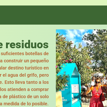
e residuos
suficientes botellas de
ra construir un pequeño
ar destino turístico en
el agua del grifo, pero
 Esto lleva tanto a los
 los atienden a comprar
 de plástico de un solo
la medida de lo posible.