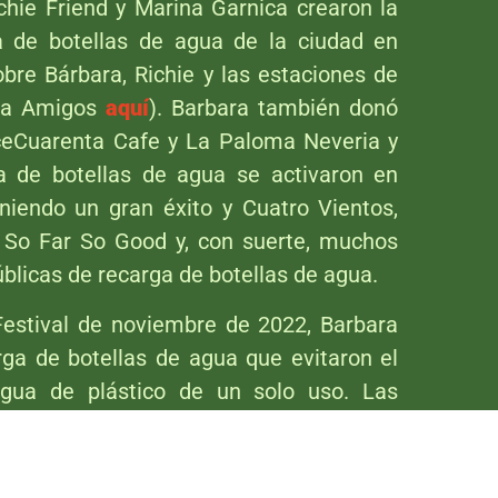
chie Friend y Marina Garnica crearon la
a de botellas de agua de la ciudad en
re Bárbara, Richie y las estaciones de
aza Amigos
aquí
). Barbara también donó
oceCuarenta Cafe y La Paloma Neveria y
a de botellas de agua se activaron en
niendo un gran éxito y Cuatro Vientos,
l So Far So Good y, con suerte, muchos
blicas de recarga de botellas de agua.
estival de noviembre de 2022, Barbara
rga de botellas de agua que evitaron el
gua de plástico de un solo uso. Las
s de agua fueron un gran éxito en ese
regularmente, de forma gratuita, para su
idad.