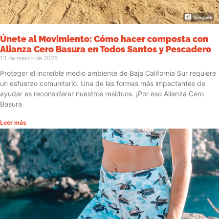
Únete al Movimiento: Cómo hacer composta con
Alianza Cero Basura en Todos Santos y Pescadero
13 de marzo de 2026
Proteger el increíble medio ambiente de Baja California Sur requiere
un esfuerzo comunitario. Una de las formas más impactantes de
ayudar es reconsiderar nuestros residuos. ¡Por eso Alianza Cero
Basura
Leer más