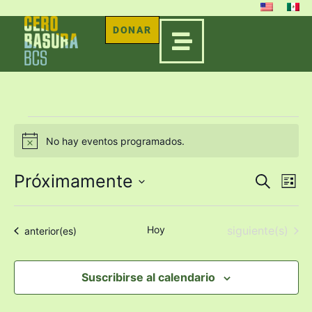
DONAR
No hay eventos programados.
Aviso
Próximamente
Na
Nave
Buscar
Lista
Seleccionar
de
de
fecha.
vi
Eventos
Hoy
siguiente(s)
Eventos
anterior(es)
bús
de
Ev
Suscribirse al calendario
y